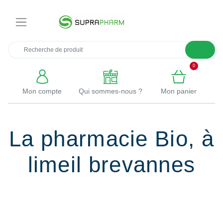
×
0
Mon compte
Qui sommes-nous ?
Mon panier
La pharmacie Bio, à
limeil brevannes